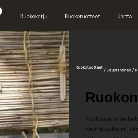
O
Ruokoketju
Ruokotuotteet
Kartta
Ruokotuotteet
Ruokom
Ruokomatto on help
näyttävyyttä eri väri