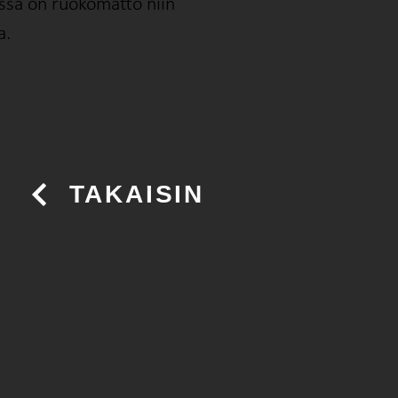
assa on ruokomatto niin
a.
TAKAISIN