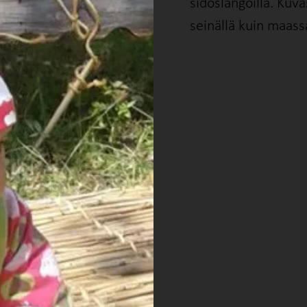
sidoslangoilla. Kuv
seinällä kuin maass