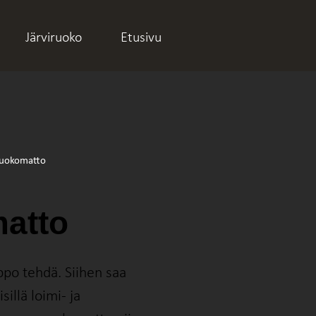
Järviruoko
Etusivu
atto
po tehdä. Siihen saa
sillä loimi- ja