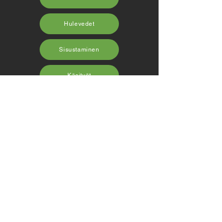
Hulevedet
Sisustaminen
Käsityöt
Ota yhteyttä
Tietosuojaseloste